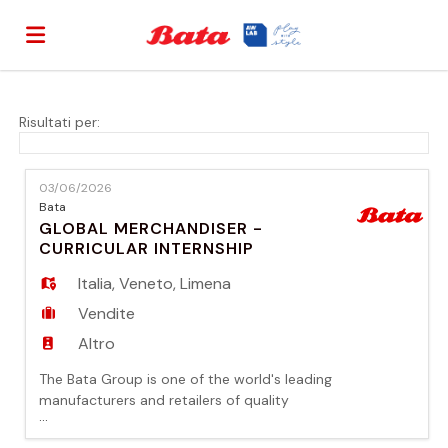
Home
Risultati per:
Offerte
03/06/2026
Bata
GLOBAL MERCHANDISER -
di
Carica
CURRICULAR INTERNSHIP
Italia
,
Veneto
,
Limena
lavoro
il
Login
Vendite
Altro
CV
Lingua
The Bata Group is one of the world's leading
manufacturers and retailers of quality
...
footwear. A global company with more than
30,000 employees, over 5,000 stores in more