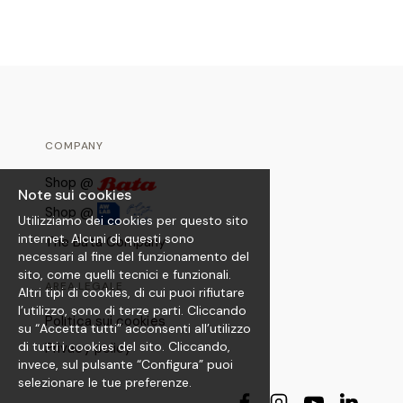
CS
COMPANY
Shop @
Note sui cookies
Shop @
Utilizziamo dei cookies per questo sito
internet. Alcuni di questi sono
The Bata Company
necessari al fine del funzionamento del
sito, come quelli tecnici e funzionali.
AREA LEGALE
Altri tipi di cookies, di cui puoi rifiutare
l’utilizzo, sono di terze parti. Cliccando
Politica sui cookies
su “Accetta tutti” acconsenti all’utilizzo
di tutti i cookies del sito. Cliccando,
Privacy policy
invece, sul pulsante “Configura” puoi
selezionare le tue preferenze.